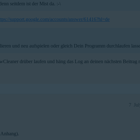
nn seitdem ist der Mist da. :-\
ttps://support.google.com/accounts/answer/61416?hl=de
llieren und neu aufspielen oder gleich Dein Programm durchlaufen lass
Cleaner drüber laufen und häng das Log an deinen nächsten Beitrag m
7
Ju
 Anhang).