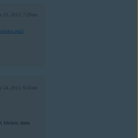
ly 23, 2013, 7:29am
om/index.php?
ly 24, 2013, 9:32am
K klicken, dann