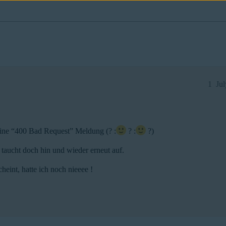
1
Ju
eine “400 Bad Request” Meldung (? :
? :
?)
taucht doch hin und wieder erneut auf.
heint, hatte ich noch nieeee !