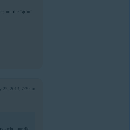
he, nur die “grün”
ly 25, 2013, 7:39am
s suche, nur die