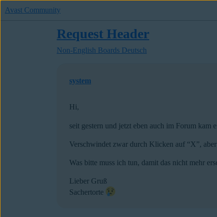
Avast Community
Request Header
Non-English Boards
Deutsch
system
Hi,
seit gestern und jetzt eben auch im Forum kam 
Verschwindet zwar durch Klicken auf “X”, aber 
Was bitte muss ich tun, damit das nicht mehr ersc
Lieber Gruß
Sachertorte