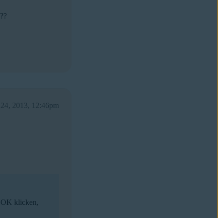
???
 24, 2013, 12:46pm
 OK klicken,