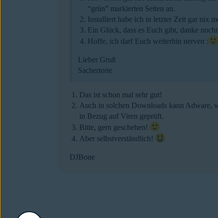
“grün” markierten Seiten an.
Installiert habe ich in letzter Zeit gar 
Ein Glück, dass es Euch gibt, danke nochm
Hoffe, ich darf Euch weiterhin nerven :
Lieber Gruß
Sachertorte
Das ist schon mal sehr gut!
Auch in solchen Downloads kann Adware, wie
in Bezug auf Viren geprüft.
Bitte, gern geschehen!
Aber selbstverständlich!
DJBone