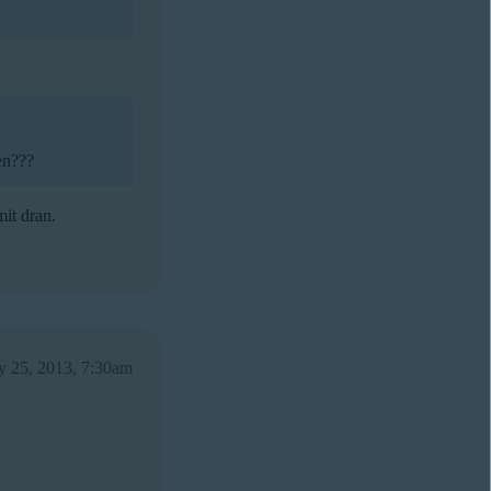
en???
it dran.
ly 25, 2013, 7:30am