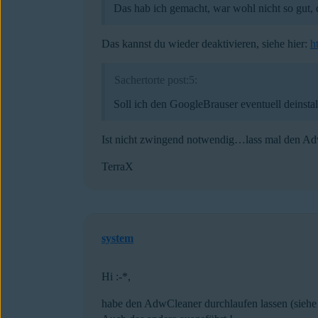
Das hab ich gemacht, war wohl nicht so gut, de
Das kannst du wieder deaktivieren, siehe hier:
h
Sachertorte post:5:
Soll ich den GoogleBrauser eventuell deinsta
Ist nicht zwingend notwendig…lass mal den Adw
TerraX
system
Hi :-*,
habe den AdwCleaner durchlaufen lassen (siehe