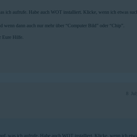
was ich aufrufe. Habe auch WOT installiert. Klicke, wenn ich etwas suc
hr und wenn dann auch nur mehr über “Computer Bild” oder “Chip”.
 Eure Hilfe.
8
Ju
rauf, was ich aufrufe. Habe auch WOT installiert. Klicke, wenn ich etwa