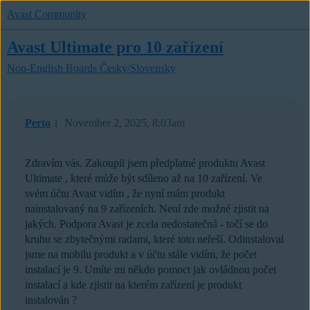
Avast Community
Avast Ultimate pro 10 zařízení
Non-English Boards
Česky/Slovensky
Perto
1
November 2, 2025, 8:03am
Zdravím vás. Zakoupil jsem předplatné produktu Avast
Ultimate , které může být sdíleno až na 10 zařízení. Ve
svém účtu Avast vidím , že nyní mám produkt
nainstalovaný na 9 zařízeních. Není zde možné zjistit na
jakých. Podpora Avast je zcela nedostatečná - točí se do
kruhu se zbytečnými radami, které toto neřeší. Odinstaloval
jsme na mobilu produkt a v účtu stále vidím, že počet
instalací je 9. Umíte mi někdo pomoct jak ovládnou počet
instalací a kde zjistit na kterém zařízení je produkt
instalován ?